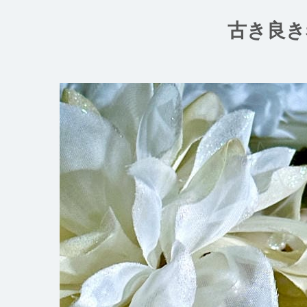
コ
ン
古き良き
テ
ン
ツ
へ
ス
キ
ッ
プ