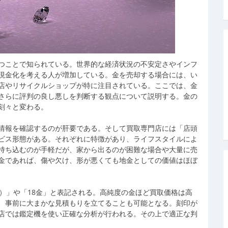
つことで知られている。
世界的な経済状況の不安定さやインフ
現金化を考える人が増加している。金を売却する場合には、い
店やリサイクルショップが特に注目されている。ここでは、金
さらに評判の良し悪しを判断する観点について説明する。金の
刻々と変わる。
情報を確認するのが肝要である。そして買取専門店には「店頭
ビス形態がある。それぞれに特徴があり、ライフスタイルによ
持ち込むのが手軽だが、家から出るのが困難な場合や大量に売
金であれば、傷や欠け、形が悪くても地金としての価値はほぼ
）」や「18金」と表記される。高純度の金ほど買取価格は高
、事前に大まかな見積もりを立てることも可能となる。刻印が
店では鑑定機を使い正確な分析が行われる。その上で適正な判