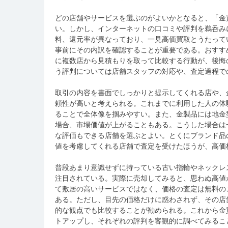
どの店舗やサービスを選ぶのがよいかとなると、「金
い。しかし、インターネットの口コミや評判を鵜呑み
料、還元率が異なっており、一見高価買取とうたって
事前にその内訳を確認することが重要である。おすす
に複数店から見積もりを取って比較する行動が、後悔
う評判については店舗スタッフの対応や、査定過程で
取引の内容を書面でしっかりと提示してくれる店や、
頼性が高いと考えられる。これまでに利用した人の体
ることで全体像を掴みやすい。また、金製品には地金
場合、市場価値が上がることもある。こうした場合は
な評価もできる店舗を選ぶとよい。とくにブランド品
値を考慮してくれる店舗で査定を受けたほうが、高価
普段あまり意識せずに持っている古い指輪やネックレ
注目されている。実際に売却してみると、思わぬ高値
て敷居の高いサービスではなく、価格の査定は無料の
ある。ただし、目先の価格だけに惑わされず、その店
的な観点でも比較することが勧められる。これから金
トアップし、それぞれの評判を客観的に調べてみるこ