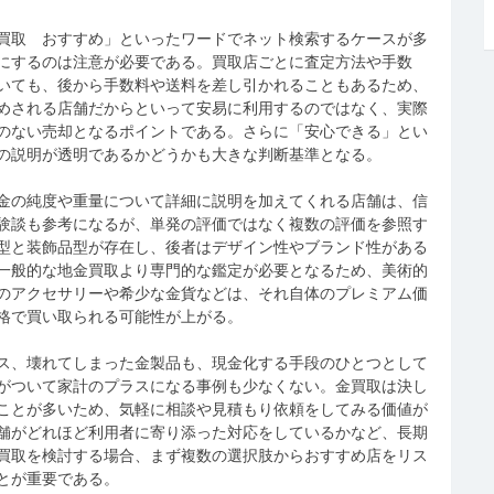
買取 おすすめ」といったワードでネット検索するケースが多
にするのは注意が必要である。買取店ごとに査定方法や手数
いても、後から手数料や送料を差し引かれることもあるため、
めされる店舗だからといって安易に利用するのではなく、実際
のない売却となるポイントである。さらに「安心できる」とい
の説明が透明であるかどうかも大きな判断基準となる。
金の純度や重量について詳細に説明を加えてくれる店舗は、信
験談も参考になるが、単発の評価ではなく複数の評価を参照す
型と装飾品型が存在し、後者はデザイン性やブランド性がある
一般的な地金買取より専門的な鑑定が必要となるため、美術的
のアクセサリーや希少な金貨などは、それ自体のプレミアム価
格で買い取られる可能性が上がる。
ス、壊れてしまった金製品も、現金化する手段のひとつとして
がついて家計のプラスになる事例も少なくない。金買取は決し
ことが多いため、気軽に相談や見積もり依頼をしてみる価値が
舗がどれほど利用者に寄り添った対応をしているかなど、長期
買取を検討する場合、まず複数の選択肢からおすすめ店をリス
とが重要である。