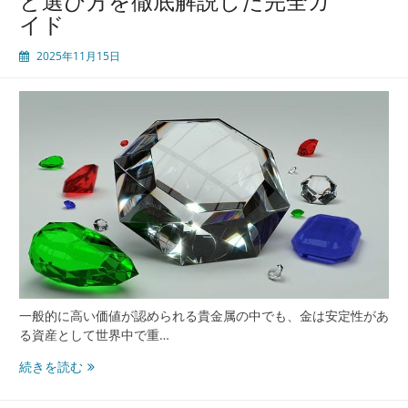
と選び方を徹底解説した完全ガ
い
イド
た
め
2025年11月15日
の
基
礎
知
識
と
評
判
選
び
の
徹
底
ガ
一般的に高い価値が認められる貴金属の中でも、金は安定性があ
イ
る資産として世界中で重…
ド
安
続きを読む
心
と