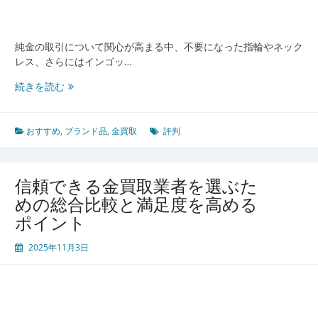
度
ア
ッ
プ
純金の取引について関心が高まる中、不要になった指輪やネック
の
レス、さらにはインゴッ…
コ
満
続きを読む
ツ
足
と
安
おすすめ
,
ブランド品
,
金買取
評判
心
を
得
信頼できる金買取業者を選ぶた
る
めの総合比較と満足度を高める
た
ポイント
め
の
2025年11月3日
金
買
取
活
用