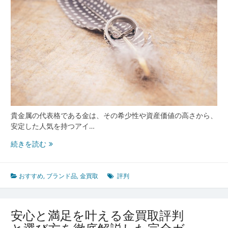
極
め
方
と
評
判
を
徹
底
解
説
貴金属の代表格である金は、その希少性や資産価値の高さから、
安定した人気を持つアイ…
金
続きを読む
買
取
で
おすすめ
,
ブランド品
,
金買取
評判
後
悔
し
安心と満足を叶える金買取評判
な