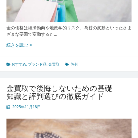
者
選
び
と
失
金の価格は経済動向や地政学的リスク、為替の変動といったさま
敗
ざまな要因で変動するた…
し
今
続きを読む
な
選
い
び
ポ
た
おすすめ
,
ブランド品
,
金買取
評判
イ
い
ン
金
ト
買
金買取で後悔しないための基礎
取
知識と評判選びの徹底ガイド
の
信
2025年11月18日
頼
で
き
る
見