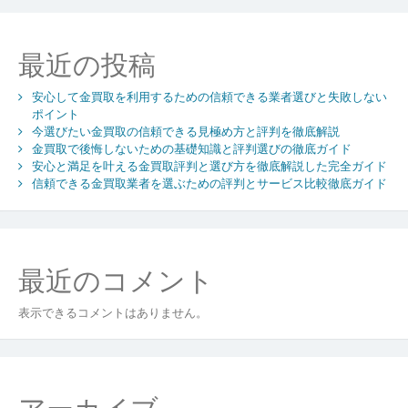
ー
方
と
シ
最近の投稿
高
く
ョ
売
安心して金買取を利用するための信頼できる業者選びと失敗しない
ン
る
ポイント
今選びたい金買取の信頼できる見極め方と評判を徹底解説
た
金買取で後悔しないための基礎知識と評判選びの徹底ガイド
め
安心と満足を叶える金買取評判と選び方を徹底解説した完全ガイド
の
信頼できる金買取業者を選ぶための評判とサービス比較徹底ガイド
ポ
イ
ン
ト
徹
最近のコメント
底
解
表示できるコメントはありません。
説