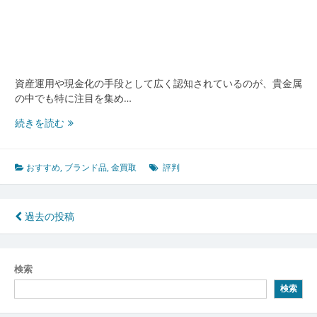
売
却
の
全
知
識
資産運用や現金化の手段として広く認知されているのが、貴金属
の中でも特に注目を集め…
金
続きを読む
買
取
で
おすすめ
,
ブランド品
,
金買取
評判
失
敗
し
投
過去の投稿
な
稿
い
た
ナ
検索
め
ビ
の
検索
選
ゲ
び