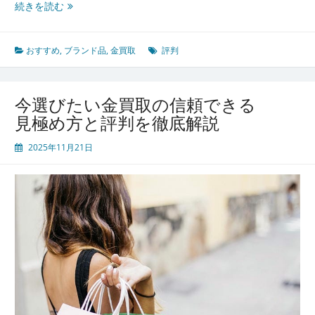
安
続きを読む
心
し
て
おすすめ
,
ブランド品
,
金買取
評判
金
買
取
今選びたい金買取の信頼できる
を
見極め方と評判を徹底解説
利
用
2025年11月21日
す
る
た
め
の
信
頼
で
き
る
業