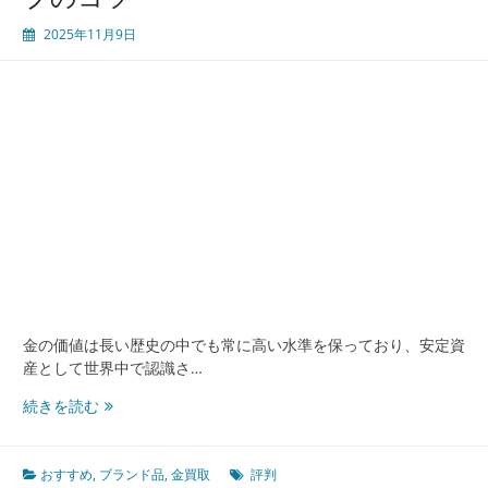
を
2025年11月9日
選
ぶ
た
め
の
評
判
と
サ
ー
ビ
ス
比
較
金の価値は長い歴史の中でも常に高い水準を保っており、安定資
徹
産として世界中で認識さ…
底
ガ
安
続きを読む
イ
心
ド
し
て
おすすめ
,
ブランド品
,
金買取
評判