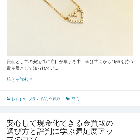
た
完
全
ガ
イ
ド
資産としての安定性に注目が集まる中、金は古くから価値を持つ
貴金属として知られてい…
信
続きを読む
頼
で
き
おすすめ
,
ブランド品
,
金買取
評判
る
金
買
安心して現金化できる金買取の
取
選び方と評判に学ぶ満足度アッ
業
プのコツ
者