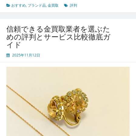
満
おすすめ
,
ブランド品
,
金買取
評判
足
を
叶
信頼できる金買取業者を選ぶた
え
めの評判とサービス比較徹底ガ
る
イド
金
買
2025年11月12日
取
評
判
と
選
び
方
を
徹
底
解
説
し