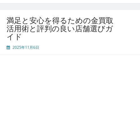
現
金
化
満足と安心を得るための金買取
で
活用術と評判の良い店舗選びガ
き
イド
る
金
2025年11月6日
買
取
の
選
び
方
と
評
判
に
学
ぶ
満
足