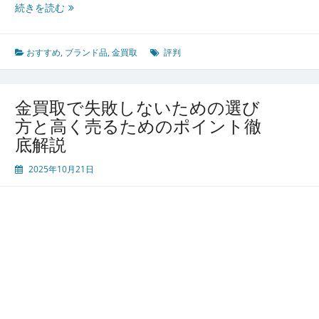
口
続きを読む
ポ
コ
イ
ミ
ン
評
おすすめ
,
ブランド品
,
金買取
評判
ト
判
で
選
金買取で失敗しないための選び
ぶ
方と高く売るためのポイント徹
安
底解説
心
安
2025年10月21日
全
な
金
買
取
と
賢
い
資
産