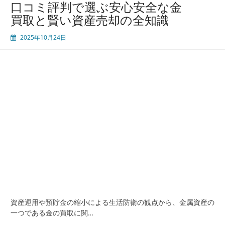
口コミ評判で選ぶ安心安全な金
取
買取と賢い資産売却の全知識
業
者
2025年10月24日
を
選
ぶ
た
め
の
総
合
比
較
と
満
足
度
を
高
資産運用や預貯金の縮小による生活防衛の観点から、金属資産の
め
一つである金の買取に関…
る