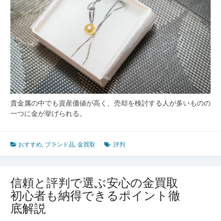
高
価
買
取
業
者
の
選
び
方
貴金属の中でも資産価値が高く、売却を検討する人が多いものの
完
一つに金が挙げられる。
全
ガ
イ
おすすめ
,
ブランド品
,
金買取
評判
ド
信頼と評判で選ぶ安心の金買取
初心者も納得できるポイント徹
底解説