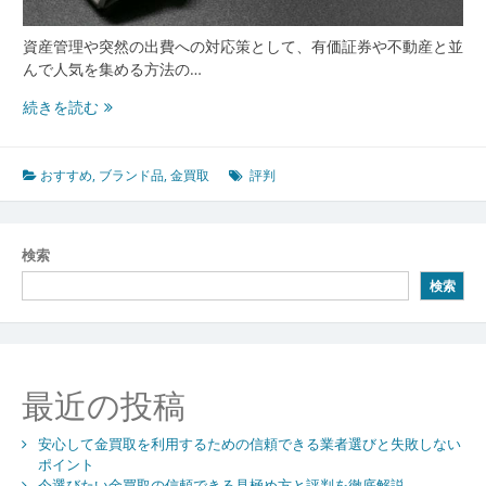
資産管理や突然の出費への対応策として、有価証券や不動産と並
んで人気を集める方法の…
安
続きを読む
心
し
て
おすすめ
,
ブランド品
,
金買取
評判
資
産
を
検索
現
検索
金
化
す
る
た
最近の投稿
め
の
安心して金買取を利用するための信頼できる業者選びと失敗しない
金
ポイント
買
今選びたい金買取の信頼できる見極め方と評判を徹底解説