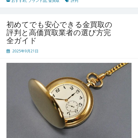
高
おすすめ
,
ブランド品
,
金買取
評判
値
を
両
初めてでも安心できる金買取の
立
評判と高価買取業者の選び方完
す
全ガイド
る
金
2025年9月21日
買
取
徹
底
比
較
で
後
悔
し
な
い
た
め