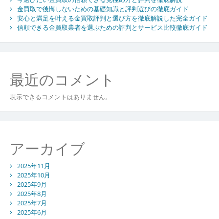
取
金買取で後悔しないための基礎知識と評判選びの徹底ガイド
完
安心と満足を叶える金買取評判と選び方を徹底解説した完全ガイド
全
信頼できる金買取業者を選ぶための評判とサービス比較徹底ガイド
ガ
イ
ド
と
最近のコメント
失
敗
し
表示できるコメントはありません。
な
い
業
者
アーカイブ
選
び
2025年11月
の
2025年10月
極
2025年9月
意
2025年8月
2025年7月
2025年6月