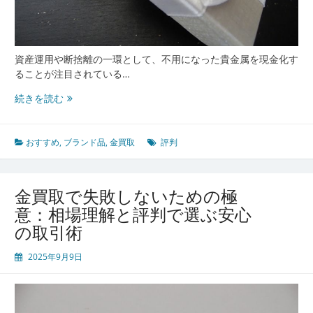
ン
ト
徹
底
資産運用や断捨離の一環として、不用になった貴金属を現金化す
解
ることが注目されている…
説
金
続きを読む
買
取
で
おすすめ
,
ブランド品
,
金買取
評判
後
悔
し
金買取で失敗しないための極
な
意：相場理解と評判で選ぶ安心
い
の取引術
た
め
2025年9月9日
の
業
者
選