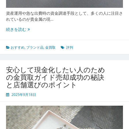
の
選
資産運用や急な出費時の資金調達手段として、多くの人に注目さ
び
れているのが貴金属の現…
方
ガ
初
続きを読む
イ
め
ド
て
で
おすすめ
,
ブランド品
,
金買取
評判
も
安
心
安心して現金化したい人のため
で
の金買取ガイド売却成功の秘訣
き
と店舗選びのポイント
る
金
2025年9月18日
買
取
の
評
判
と