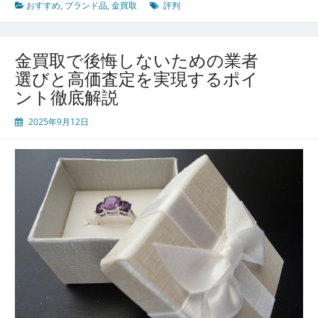
評
おすすめ
,
ブランド品
,
金買取
評判
判
で
選
金買取で後悔しないための業者
ぶ
選びと高価査定を実現するポイ
安
ント徹底解説
心
の
2025年9月12日
金
買
取
初
心
者
も
納
得
で
き
る
ポ
イ