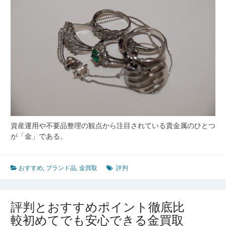
び
と
高
価
査
定
を
実
現
す
る
ポ
資産運用や不要品整理の観点から注目されている貴金属のひとつ
イ
が「金」である。
ン
ト
徹
おすすめ
,
ブランド品
,
金買取
評判
底
解
説
評判とおすすめポイント徹底比
較初めてでも安心できる金買取