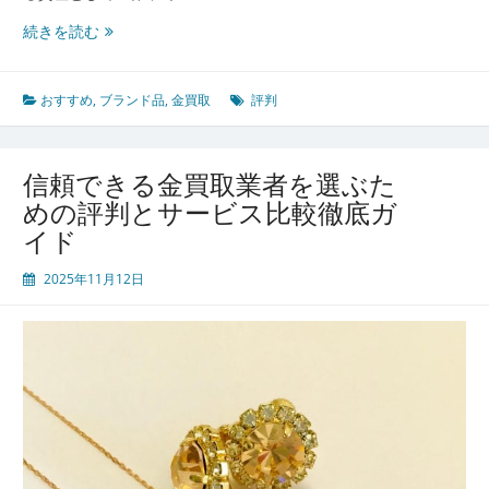
ド
安
続きを読む
心
と
満
おすすめ
,
ブランド品
,
金買取
評判
足
を
叶
信頼できる金買取業者を選ぶた
え
めの評判とサービス比較徹底ガ
る
イド
金
買
2025年11月12日
取
評
判
と
選
び
方
を
徹
底