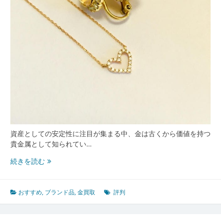
解
説
し
た
完
全
ガ
イ
ド
資産としての安定性に注目が集まる中、金は古くから価値を持つ
貴金属として知られてい…
信
続きを読む
頼
で
き
おすすめ
,
ブランド品
,
金買取
評判
る
金