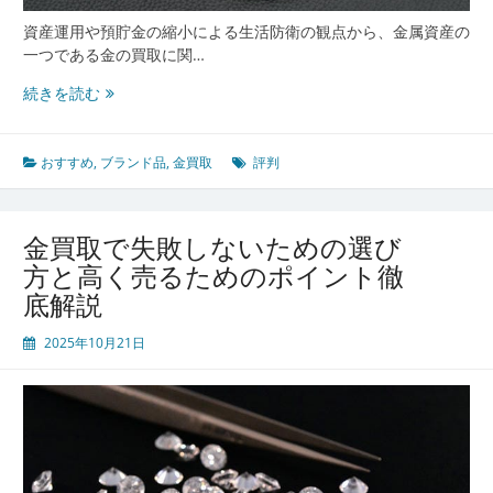
を
高
資産運用や預貯金の縮小による生活防衛の観点から、金属資産の
め
一つである金の買取に関…
る
口
続きを読む
ポ
コ
イ
ミ
ン
評
おすすめ
,
ブランド品
,
金買取
評判
ト
判
で
選
金買取で失敗しないための選び
ぶ
方と高く売るためのポイント徹
安
底解説
心
安
2025年10月21日
全
な
金
買
取
と
賢