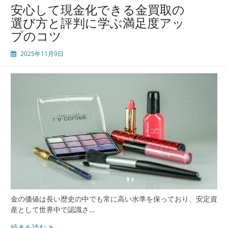
買
安心して現金化できる金買取の
取
選び方と評判に学ぶ満足度アッ
業
プのコツ
者
を
2025年11月9日
選
ぶ
た
め
の
評
判
と
サ
ー
ビ
ス
比
較
金の価値は長い歴史の中でも常に高い水準を保っており、安定資
徹
産として世界中で認識さ…
底
ガ
安
続きを読む