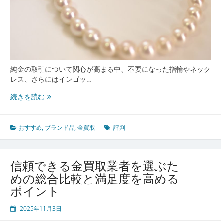
ぶ
満
足
度
ア
ッ
プ
純金の取引について関心が高まる中、不要になった指輪やネック
の
レス、さらにはインゴッ…
コ
満
続きを読む
ツ
足
と
安
おすすめ
,
ブランド品
,
金買取
評判
心
を
得
信頼できる金買取業者を選ぶた
る
めの総合比較と満足度を高める
た
ポイント
め
の
2025年11月3日
金
買