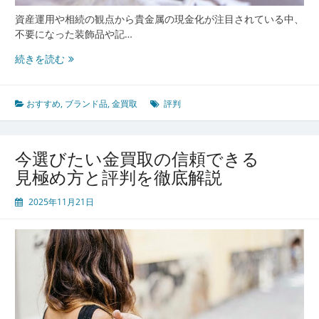
資産運用や相続の観点から貴金属の現金化が注目されている中、
不要になった装飾品や記…
安
続きを読む
心
し
て
おすすめ
,
ブランド品
,
金買取
評判
金
買
取
今選びたい金買取の信頼できる
を
見極め方と評判を徹底解説
利
用
2025年11月21日
す
る
た
め
の
信
頼
で