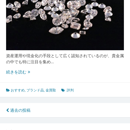
い
資
産
売
却
の
全
知
識
資産運用や現金化の手段として広く認知されているのが、貴金属
の中でも特に注目を集め…
金
続きを読む
買
取
で
おすすめ
,
ブランド品
,
金買取
評判
失
敗
し
投
過去の投稿
な
稿
い
た