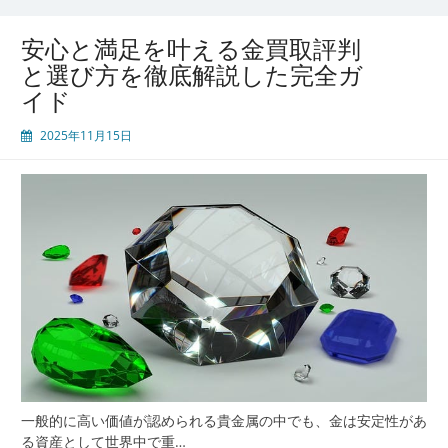
悔
し
安心と満足を叶える金買取評判
な
と選び方を徹底解説した完全ガ
い
イド
た
め
2025年11月15日
の
基
礎
知
識
と
評
判
選
び
の
徹
底
ガ
一般的に高い価値が認められる貴金属の中でも、金は安定性があ
イ
る資産として世界中で重…