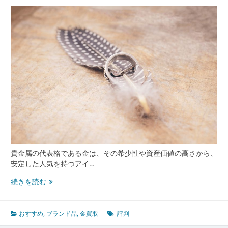
で
き
る
見
極
め
方
と
評
判
を
徹
底
解
説
貴金属の代表格である金は、その希少性や資産価値の高さから、
安定した人気を持つアイ…
金
続きを読む
買
取
で
おすすめ
,
ブランド品
,
金買取
評判
後