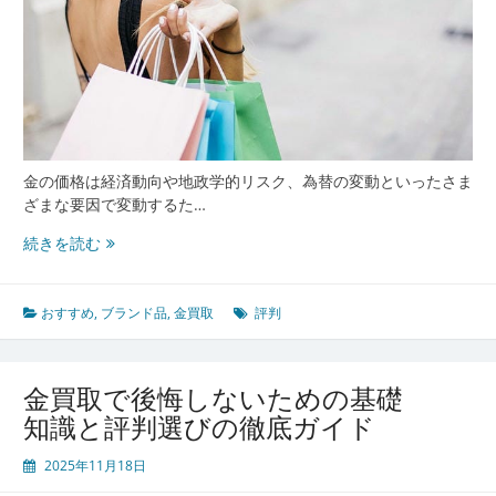
き
る
業
者
選
び
と
失
金の価格は経済動向や地政学的リスク、為替の変動といったさま
敗
ざまな要因で変動するた…
し
今
続きを読む
な
選
い
び
ポ
た
おすすめ
,
ブランド品
,
金買取
評判
イ
い
ン
金
ト
買
金買取で後悔しないための基礎
取
知識と評判選びの徹底ガイド
の
信
2025年11月18日
頼