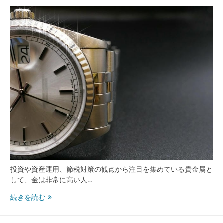
取
活
用
術
と
評
判
の
良
い
店
舗
選
び
ガ
イ
投資や資産運用、節税対策の観点から注目を集めている貴金属と
ド
して、金は非常に高い人…
信
続きを読む
頼
で