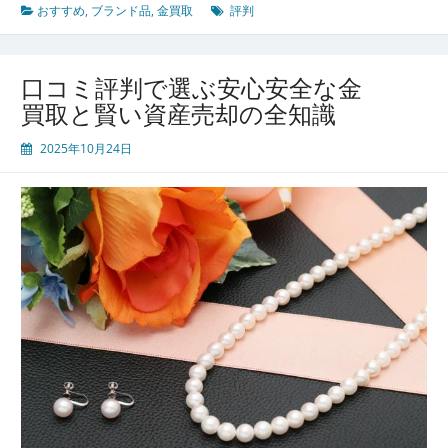
き
おすすめ
,
ブランド品
,
金買取
評判
る
金
買
口コミ評判で選ぶ安心安全な金
取
買取と賢い資産売却の全知識
業
者
2025年10月24日
を
選
ぶ
た
め
の
総
合
比
較
と
満
足
度