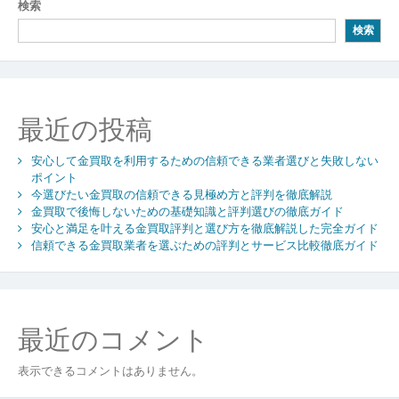
ナ
検索
め
ビ
の
検索
選
ゲ
び
ー
方
と
シ
最近の投稿
高
く
ョ
売
安心して金買取を利用するための信頼できる業者選びと失敗しない
ン
る
ポイント
今選びたい金買取の信頼できる見極め方と評判を徹底解説
た
金買取で後悔しないための基礎知識と評判選びの徹底ガイド
め
安心と満足を叶える金買取評判と選び方を徹底解説した完全ガイド
の
信頼できる金買取業者を選ぶための評判とサービス比較徹底ガイド
ポ
イ
ン
ト
徹
最近のコメント
底
解
表示できるコメントはありません。
説