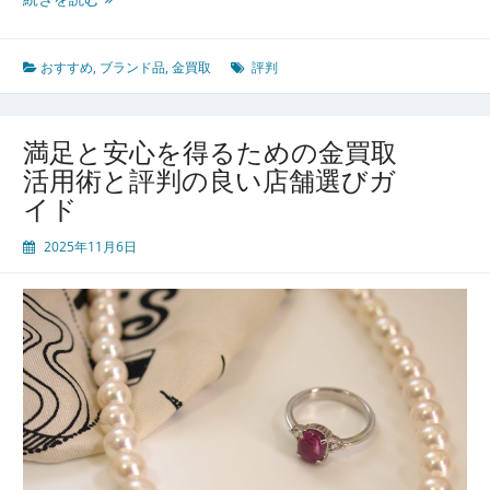
イ
心
ド
し
て
おすすめ
,
ブランド品
,
金買取
評判
現
金
化
満足と安心を得るための金買取
で
活用術と評判の良い店舗選びガ
き
イド
る
金
2025年11月6日
買
取
の
選
び
方
と
評
判
に
学