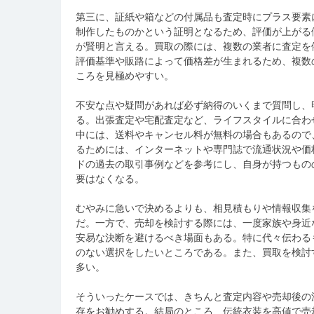
第三に、証紙や箱などの付属品も査定時にプラス要素
制作したものかという証明となるため、評価が上がる
が賢明と言える。買取の際には、複数の業者に査定を
評価基準や販路によって価格差が生まれるため、複数
ころを見極めやすい。
不安な点や疑問があれば必ず納得のいくまで質問し、
る。出張査定や宅配査定など、ライフスタイルに合わ
中には、送料やキャンセル料が無料の場合もあるので
るためには、インターネットや専門誌で流通状況や価
ドの過去の取引事例などを参考にし、自身が持つもの
要はなくなる。
むやみに急いで決めるよりも、相見積もりや情報収集
だ。一方で、売却を検討する際には、一度家族や身近
安易な決断を避けるべき場面もある。特に代々伝わる
のない選択をしたいところである。また、買取を検討
多い。
そういったケースでは、きちんと査定内容や売却後の
存をお勧めする。結局のところ、伝統衣装を高値で売