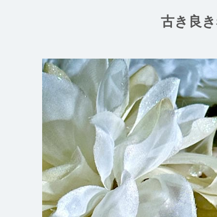
コ
ン
古き良き
テ
ン
ツ
へ
ス
キ
ッ
プ