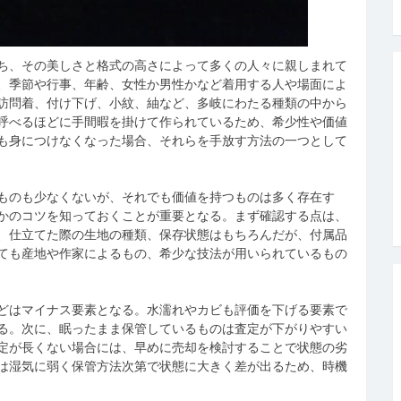
ち、その美しさと格式の高さによって多くの人々に親しまれて
、季節や行事、年齢、女性か男性かなど着用する人や場面によ
訪問着、付け下げ、小紋、紬など、多岐にわたる種類の中から
呼べるほどに手間暇を掛けて作られているため、希少性や価値
も身につけなくなった場合、それらを手放す方法の一つとして
ものも少なくないが、それでも価値を持つものは多く存在す
かのコツを知っておくことが重要となる。まず確認する点は、
、仕立てた際の生地の種類、保存状態はもちろんだが、付属品
ても産地や作家によるもの、希少な技法が用いられているもの
どはマイナス要素となる。水濡れやカビも評価を下げる要素で
る。次に、眠ったまま保管しているものは査定が下がりやすい
定が長くない場合には、早めに売却を検討することで状態の劣
は湿気に弱く保管方法次第で状態に大きく差が出るため、時機