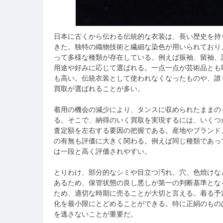
日本に古くから伝わる伝統的な衣装は、長い歴史を持
きた。
独特の織物技術と繊細な染色が用いられており
って多様な種類が存在している。例えば振袖、留袖、
用途や好みに応じて選ばれる。一点一点が芸術品とも
も高い。伝統衣装として使われなくなったものや、誰
買取が選ばれることが多い。
着用の機会の減少により、タンスに収められたままの
る。そこで、納得のいく買取を実現するには、いくつ
査定額を左右する要因の把握である。産地やブランド
の有無も評価に大きく関わる。例えば同じ種類であっ
は一段と高く評価されやすい。
とりわけ、部分的なシミや目立つ汚れ、穴、色焼けな
あるため、保管状態の良し悪しが第一の判断基準とな
ため、適切な時期に売ることが大切と言える。着る予
化を最小限にとどめることができる。特に正絹のもの
を逃さないことが重要だ。