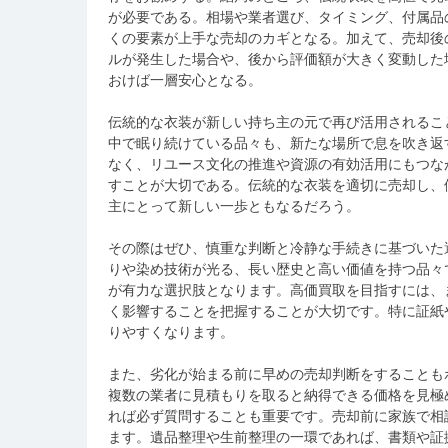
が必要である。相場や業者選び、タイミング、付属品
くの要素が上手な売却のカギとなる。加えて、売却後
ルが発生した場合や、後から評価額が大きく変動した
おけば一層安心となる。
伝統的な衣装が新しい持ち主の元で再び活用されるこ
中で眠り続けている品々も、新たな場所で息を吹き返
なく、リユース文化の推進や資源の有効活用にもつな
すことが大切である。伝統的な衣装を適切に売却し、
主にとって新しい一歩ともなるだろう。
その際はぜひ、慎重な判断と冷静な手続きに基づいた
りや染め技術が光る、長い歴史と高い価値を持つ品々
が有力な選択肢となります。高価買取を目指すには、
く影響することを把握することが大切です。特に証紙
りやすくなります。
また、劣化が始まる前に早めの売却判断をすることも
複数の業者に見積もりを取ると納得できる価格を見極
れば必ず質問することも重要です。売却前に家族で相
ます。遺品整理や生前整理の一環であれば、書類や証