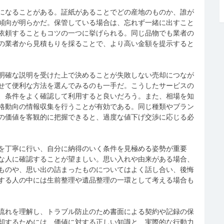
になることがある。証紙があることでどの産地のものか、誰が
傾向が明らかだ。保管している場合は、忘れず一緒に出すこと
依頼することもコツの一つに挙げられる。同じ品物でも業者の
の業者から見積もりを採ることで、より高い金額を提示すると
明確な説明を受けた上で決めることが失敗しない売却につなが
せて便利な方法を選んでみるのも一手だ。こうしたサービスの
、条件をよく確認して利用すると良いだろう。また、相場を知
格動向の情報収集を行うことが有効である。同じ種類やブラン
の価値を客観的に把握できると、過度な値下げ交渉に応じる必
を丁寧に行い、自分に納得のいく条件を見極める姿勢が重要
な人に確認することが望ましい。思い入れや由来がある場合、
ものや、思い出の詰まったものについてはよく話し合い、後悔
する人の中には生前整理や遺品整理の一環として考える場合も
流れを理解し、トラブル防止のため書面による契約や記録の保
却するためには、価値に対する正しい知識と、実際的な行動力