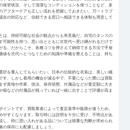
の保管状況、そして清潔なコンディションを保つことなど、多
のアフターケアも正しい流れを把握しておきたい。万一トラブ
場合の対応など、信頼できる窓口へ相談できる体制も用意して
とは、持続可能な社会の観点からも有意義だ。自宅のタンスの
す可能性を持つ。思い出とともに次世代へ受け継がれるだけで
がる。だからこそ、各種コツを押さえて納得できる方法で手放
価値を次代へとつなぐための知識や準備を整えることは、持ち
選択を重んじてもらいたい。日本の伝統的な衣装は、美しい織
です。しかし着用の機会が減る中で、不要になった際には買取
まず産地や作家、技法、保存状態、付属品などが査定額に大き
や箱などの付属品が残っていれば一緒に出すことで評価が高ま
ポイントです。買取業者によって査定基準や販路が違うため、
めやすくなります。取引時には説明を十分に受け、不明点があ
談し、特に思い入れがある品については慎重な判断が求められ
拠の保存にも配慮しましょう。