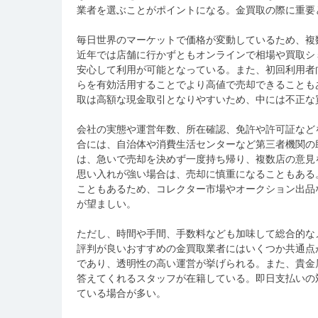
業者を選ぶことがポイントになる。金買取の際に重要
毎日世界のマーケットで価格が変動しているため、複
近年では店舗に行かずともオンラインで相場や買取シ
安心して利用が可能となっている。また、初回利用者
らを有効活用することでより高値で売却できることも
取は高額な現金取引となりやすいため、中には不正な
会社の実態や運営年数、所在確認、免許や許可証など
合には、自治体や消費生活センターなど第三者機関の
は、急いで売却を決めず一度持ち帰り、複数店の意見
思い入れが強い場合は、売却に慎重になることもある
こともあるため、コレクター市場やオークション出品
が望ましい。
ただし、時間や手間、手数料なども加味して総合的な
評判が良いおすすめの金買取業者にはいくつか共通点
であり、透明性の高い運営が挙げられる。また、貴金
答えてくれるスタッフが在籍している。即日支払いの
ている場合が多い。