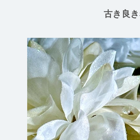
コ
ン
古き良き
テ
ン
ツ
へ
ス
キ
ッ
プ