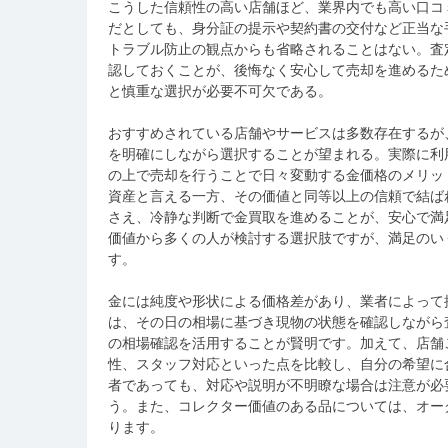
こうした信頼性の高い店舗ほど、業界内でも高い口コ
だとしても、身分証の提示や契約書の交付など正当な
トラブル防止の観点からも省略されることはない。査
認しておくことが、後悔なく安心して売却を進めるた
と慎重な選択が必要不可欠である。
おすすめされている店舗やサービスは多数存在するが
を明確にしながら選択することが望まれる。実際に利
の上で売却を行うことで日々変動する金価格のメリッ
資産と言える一方、その価値と同等以上の信頼で結ば
さえ、冷静な判断で金買取を進めることが、安心で満
価値から多くの人が検討する選択肢ですが、満足のい
す。
金には純度や形状による価格差があり、業者によって
は、その日の相場に基づき現物の状態を確認しながら
の相場確認を活用することが賢明です。加えて、店舗
性、スタッフ対応といった点を比較し、自分の希望に
者であっても、対応や説明が不明瞭な場合は注意が必
う。また、コレクター価値のある品については、オー
ります。