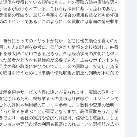
ミ評価を獲得している傾向にある。どの買取方法や店舗を選ん
手続きが設けられている。これらは法律に基づく流れであり、
定価格の理由や、返却を希望する場合の費用負担なども必ず確
めのポイントである。このように、金買取には事前の情報収集
、自分にとってのメリットが何か、どこに優先順位を置くのか
用した人の評判を参考に、公開された情報を比較検討し、納得
トを最大限に活用できるだろう。金は経済状況の変化にも強い
れた業者かどうかも見極めが必要である。主要なポイントをお
足度の高い取引に結びついていく。金の買取は、安定した資産
く取引を行うためには事前の情報収集と慎重な判断が不可欠で
提示金額やサービス内容に違いが見られます。実際の取引で
査定されるため、複数業者への見積もり依頼や、オンラインで
ごとの評判や利用者の口コミを参考に、手数料や査定の透明
合った業者を選ぶことが重要となります。高価買取をうたう業
要であり、会社の実態や公的な許認可、信頼性も確認しましょ
クションや専門市場の利用も視野に入れることで選択肢が広が