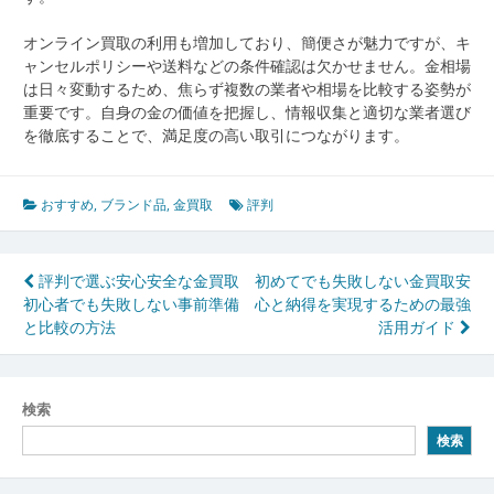
オンライン買取の利用も増加しており、簡便さが魅力ですが、キ
ャンセルポリシーや送料などの条件確認は欠かせません。金相場
は日々変動するため、焦らず複数の業者や相場を比較する姿勢が
重要です。自身の金の価値を把握し、情報収集と適切な業者選び
を徹底することで、満足度の高い取引につながります。
おすすめ
,
ブランド品
,
金買取
評判
投
評判で選ぶ安心安全な金買取
初めてでも失敗しない金買取安
初心者でも失敗しない事前準備
心と納得を実現するための最強
稿
と比較の方法
活用ガイド
ナ
ビ
検索
ゲ
検索
ー