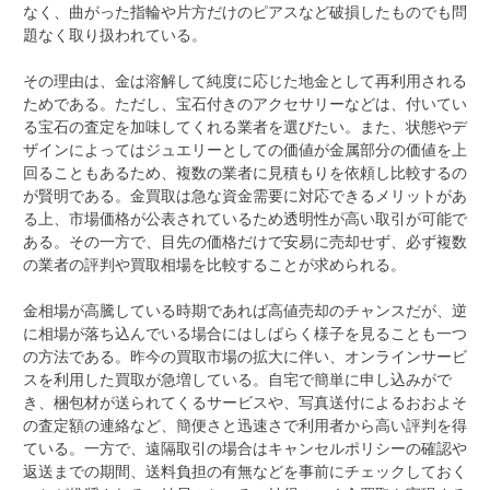
なく、曲がった指輪や片方だけのピアスなど破損したものでも問
題なく取り扱われている。
その理由は、金は溶解して純度に応じた地金として再利用される
ためである。ただし、宝石付きのアクセサリーなどは、付いてい
る宝石の査定を加味してくれる業者を選びたい。また、状態やデ
ザインによってはジュエリーとしての価値が金属部分の価値を上
回ることもあるため、複数の業者に見積もりを依頼し比較するの
が賢明である。金買取は急な資金需要に対応できるメリットがあ
る上、市場価格が公表されているため透明性が高い取引が可能で
ある。その一方で、目先の価格だけで安易に売却せず、必ず複数
の業者の評判や買取相場を比較することが求められる。
金相場が高騰している時期であれば高値売却のチャンスだが、逆
に相場が落ち込んでいる場合にはしばらく様子を見ることも一つ
の方法である。昨今の買取市場の拡大に伴い、オンラインサービ
スを利用した買取が急増している。自宅で簡単に申し込みがで
き、梱包材が送られてくるサービスや、写真送付によるおおよそ
の査定額の連絡など、簡便さと迅速さで利用者から高い評判を得
ている。一方で、遠隔取引の場合はキャンセルポリシーの確認や
返送までの期間、送料負担の有無などを事前にチェックしておく