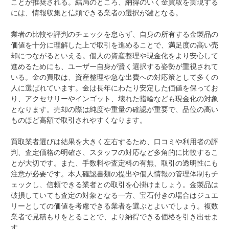
ことが推奨される。結局のところ、納得のいく金買取を実現する
には、情報収集と信頼できる業者の選択が鍵となる。
業者の比較や評判のチェックを怠らず、自身の所有する金製品の
価値を十分に理解した上で取引を進めることで、満足度の高い売
却につながるといえる。個人の資産整理や現金化をより安心して
進めるためにも、ユーザー自身が賢く選択する姿勢が重視されて
いる。金の買取は、資産整理や急な出費への対応策として多くの
人に選ばれています。金は長年にわたり安定した価値を保ってお
り、アクセサリーやインゴット、壊れた指輪なども現金化の対象
となります。売却の際は純度や重量の確認が重要で、品位の高い
ものほど高額で取引されやすくなります。
買取業者選びは結果を大きく左右するため、口コミや利用者の評
判、査定価格の明確さ、スタッフの対応など多角的に比較するこ
とが大切です。また、手数料や査定料の有無、取引の透明性にも
注意が必要です。本人確認書類の提出や個人情報の管理体制もチ
ェックし、信頼できる業者との取引を心掛けましょう。金製品は
破損していても査定の対象となる一方、宝石付きの場合はジュエ
リーとしての価値を考慮できる業者を選ぶとよいでしょう。複数
業者で見積もりをとることで、より納得できる価格を引き出せま
す。