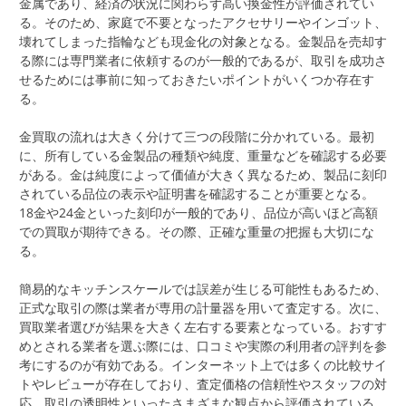
金属であり、経済の状況に関わらず高い換金性が評価されてい
る。そのため、家庭で不要となったアクセサリーやインゴット、
壊れてしまった指輪なども現金化の対象となる。金製品を売却す
る際には専門業者に依頼するのが一般的であるが、取引を成功さ
せるためには事前に知っておきたいポイントがいくつか存在す
る。
金買取の流れは大きく分けて三つの段階に分かれている。最初
に、所有している金製品の種類や純度、重量などを確認する必要
がある。金は純度によって価値が大きく異なるため、製品に刻印
されている品位の表示や証明書を確認することが重要となる。
18金や24金といった刻印が一般的であり、品位が高いほど高額
での買取が期待できる。その際、正確な重量の把握も大切にな
る。
簡易的なキッチンスケールでは誤差が生じる可能性もあるため、
正式な取引の際は業者が専用の計量器を用いて査定する。次に、
買取業者選びが結果を大きく左右する要素となっている。おすす
めとされる業者を選ぶ際には、口コミや実際の利用者の評判を参
考にするのが有効である。インターネット上では多くの比較サイ
トやレビューが存在しており、査定価格の信頼性やスタッフの対
応、取引の透明性といったさまざまな観点から評価されている。