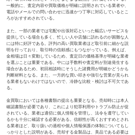
一般的に、査定内容や買取価格が明確に説明されている業者や、
電話やメールでの問い合わせに迅速かつ丁寧に対応しているとこ
ろがおすすめされている。
また、一部の業者では宅配や出張対応といった幅広いサービスを
提供している場合も多く、忙しい人や店舗に訪れるのが困難な人
には特に好評である。評判の高い買取業者ほど取引前に細かな説
明を行っており、取引時の信頼感にもつながっている。例えば、
金相場は日々変動しているため、査定日の価格基準が明確な業者
を選ぶことは重要である。中には手数料や査定料が別途発生する
場合があるため、初回相談時にそうした諸費用が明確かどうかも
判断材料となる。また、一方的な買い叩きや強引な営業が見られ
る業者もないわけではないので、冷静な比較・検討は不可欠であ
る。
金買取においては各種書類の提出も重要となる。売却時には本人
確認書類が必要であり、これにより犯罪利用やトラブル防止が促
されている。業者は適切に個人情報を管理し、法令を遵守してい
るかも十分に確認する必要がある。信頼性が高くおすすめとされ
る業者ほど、取り扱いの過程や個人情報保護の体制についてもし
っかりとした説明がある。売却する金製品は、美品である必要は