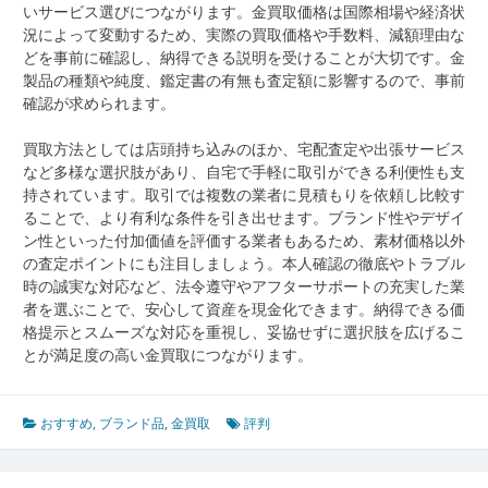
いサービス選びにつながります。金買取価格は国際相場や経済状
況によって変動するため、実際の買取価格や手数料、減額理由な
どを事前に確認し、納得できる説明を受けることが大切です。金
製品の種類や純度、鑑定書の有無も査定額に影響するので、事前
確認が求められます。
買取方法としては店頭持ち込みのほか、宅配査定や出張サービス
など多様な選択肢があり、自宅で手軽に取引ができる利便性も支
持されています。取引では複数の業者に見積もりを依頼し比較す
ることで、より有利な条件を引き出せます。ブランド性やデザイ
ン性といった付加価値を評価する業者もあるため、素材価格以外
の査定ポイントにも注目しましょう。本人確認の徹底やトラブル
時の誠実な対応など、法令遵守やアフターサポートの充実した業
者を選ぶことで、安心して資産を現金化できます。納得できる価
格提示とスムーズな対応を重視し、妥協せずに選択肢を広げるこ
とが満足度の高い金買取につながります。
おすすめ
,
ブランド品
,
金買取
評判