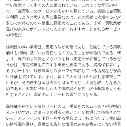
すい資産として多くの人に選ばれている。このような背景の中
で、「金買取」のサービスが広がりを見せている。実際に金買取
を利用しようと考える際に重要なのは、どの業者に依頼するのが
安心でお得なのかを慎重に見極めることである。まず、買取業者
選びの大きなポイントとなるのが「おすすめ」とされるサービス
の特色だ。
信頼性の高い業者は、査定方法が明確であり、公開している買取
価格も相場に基づいた適切なものであることが特徴的である。何
より、専門的な知識とノウハウを持つ査定士が在籍しているかど
うかは、査定精度を左右する重要な要素である。資格保有者によ
るサポートや、経験豊富なスタッフが常駐している店舗などが高
い評価を受けている。また、多くの人が口コミや評判を重視して
いるが、その理由は金は高価な財産であり、大切な取引となるた
めである。実際に利用した人の体験談や意見、評価基準をよく分
析することが、満足のいくサービス選びにつながる。
高評価を得ている買取サービスは、手続きのスムーズさや説明の
分かりやすさ、スタッフの対応が良いことが共通して指摘されて
いる。オンラインで下調べをする場合には、特に信ぴょう性の高
い情報源を選び、過度に広告的な表現のみを鵜呑みにしない慎重