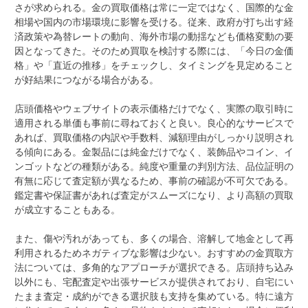
さが求められる。金の買取価格は常に一定ではなく、国際的な金
相場や国内の市場環境に影響を受ける。従来、政府が打ち出す経
済政策や為替レートの動向、海外市場の動揺なども価格変動の要
因となってきた。そのため買取を検討する際には、「今日の金価
格」や「直近の推移」をチェックし、タイミングを見定めること
が好結果につながる場合がある。
店頭価格やウェブサイトの表示価格だけでなく、実際の取引時に
適用される単価も事前に尋ねておくと良い。良心的なサービスで
あれば、買取価格の内訳や手数料、減額理由がしっかり説明され
る傾向にある。金製品には純金だけでなく、装飾品やコイン、イ
ンゴットなどの種類がある。純度や重量の判別方法、品位証明の
有無に応じて査定額が異なるため、事前の確認が不可欠である。
鑑定書や保証書があれば査定がスムーズになり、より高額の買取
が成立することもある。
また、傷や汚れがあっても、多くの場合、溶解して地金として再
利用されるためネガティブな影響は少ない。おすすめの金買取方
法については、多角的なアプローチが選択できる。店頭持ち込み
以外にも、宅配査定や出張サービスが提供されており、自宅にい
たまま査定・成約ができる選択肢も支持を集めている。特に遠方