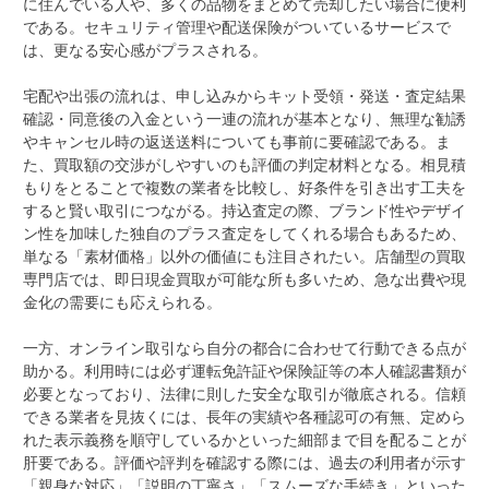
に住んでいる人や、多くの品物をまとめて売却したい場合に便利
である。セキュリティ管理や配送保険がついているサービスで
は、更なる安心感がプラスされる。
宅配や出張の流れは、申し込みからキット受領・発送・査定結果
確認・同意後の入金という一連の流れが基本となり、無理な勧誘
やキャンセル時の返送送料についても事前に要確認である。ま
た、買取額の交渉がしやすいのも評価の判定材料となる。相見積
もりをとることで複数の業者を比較し、好条件を引き出す工夫を
すると賢い取引につながる。持込査定の際、ブランド性やデザイ
ン性を加味した独自のプラス査定をしてくれる場合もあるため、
単なる「素材価格」以外の価値にも注目されたい。店舗型の買取
専門店では、即日現金買取が可能な所も多いため、急な出費や現
金化の需要にも応えられる。
一方、オンライン取引なら自分の都合に合わせて行動できる点が
助かる。利用時には必ず運転免許証や保険証等の本人確認書類が
必要となっており、法律に則した安全な取引が徹底される。信頼
できる業者を見抜くには、長年の実績や各種認可の有無、定めら
れた表示義務を順守しているかといった細部まで目を配ることが
肝要である。評価や評判を確認する際には、過去の利用者が示す
「親身な対応」「説明の丁寧さ」「スムーズな手続き」といった