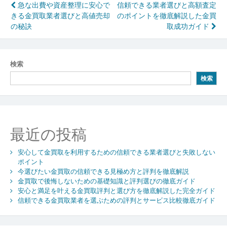
投
急な出費や資産整理に安心で
信頼できる業者選びと高額査定
きる金買取業者選びと高値売却
のポイントを徹底解説した金買
稿
の秘訣
取成功ガイド
ナ
ビ
検索
ゲ
検索
ー
シ
ョ
最近の投稿
ン
安心して金買取を利用するための信頼できる業者選びと失敗しない
ポイント
今選びたい金買取の信頼できる見極め方と評判を徹底解説
金買取で後悔しないための基礎知識と評判選びの徹底ガイド
安心と満足を叶える金買取評判と選び方を徹底解説した完全ガイド
信頼できる金買取業者を選ぶための評判とサービス比較徹底ガイド