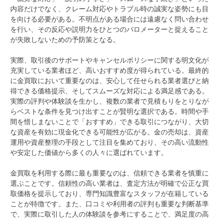
内容だけでなく、クレーム対応やトラブル時の誠実な姿勢にも目
を向ける必要がある。不明点がある場合には遠慮なく問い合わせ
を行い、その反応や説明力をひとつのバロメーターと捉えること
が失敗しないための予防策となる。
実際、取引後のサポートやキャンセルポリシーに関する明文化が
充実している業者ほど、高いおすすめ度が得られている。最終的
に金買取において重要なのは、安心して任せられる業者選びと納
得できる価格提示、そしてスムーズな対応による満足感である。
実際の評判や体験談を生かし、複数の業者で見積もりをとりなが
らベストな条件を見つけ出すことが賢明な選択である。時間や手
間を惜しまないことで「おすすめ」できる取引につながり、大切
な資産を有効に現金化できる可能性が広がる。金の売却は、資産
運用や資産整理の手段として注目を集めており、その高い流動性
や安定した価値から多くの人々に選ばれています。
金買取を利用する際に最も重要なのは、信頼できる業者を慎重に
選ぶことです。信頼性の高い業者は、査定方法が明確で公正な買
取価格を提示しており、専門知識豊富なスタッフが在籍している
ことが特徴です。また、口コミや利用者の評判も重要な判断基準
で、実際に取引した人の体験談を参考にすることで、満足度の高