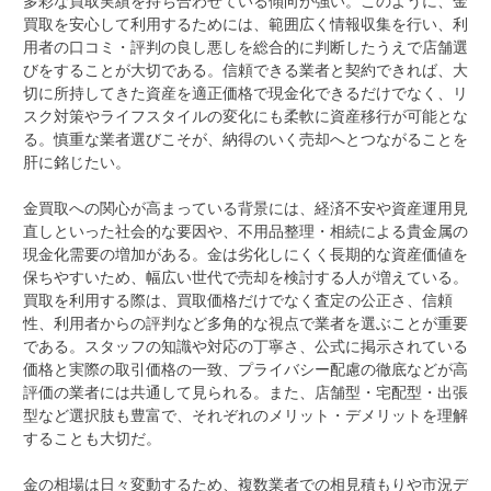
多彩な買取実績を持ち合わせている傾向が強い。このように、金
買取を安心して利用するためには、範囲広く情報収集を行い、利
用者の口コミ・評判の良し悪しを総合的に判断したうえで店舗選
びをすることが大切である。信頼できる業者と契約できれば、大
切に所持してきた資産を適正価格で現金化できるだけでなく、リ
スク対策やライフスタイルの変化にも柔軟に資産移行が可能とな
る。慎重な業者選びこそが、納得のいく売却へとつながることを
肝に銘じたい。
金買取への関心が高まっている背景には、経済不安や資産運用見
直しといった社会的な要因や、不用品整理・相続による貴金属の
現金化需要の増加がある。金は劣化しにくく長期的な資産価値を
保ちやすいため、幅広い世代で売却を検討する人が増えている。
買取を利用する際は、買取価格だけでなく査定の公正さ、信頼
性、利用者からの評判など多角的な視点で業者を選ぶことが重要
である。スタッフの知識や対応の丁寧さ、公式に掲示されている
価格と実際の取引価格の一致、プライバシー配慮の徹底などが高
評価の業者には共通して見られる。また、店舗型・宅配型・出張
型など選択肢も豊富で、それぞれのメリット・デメリットを理解
することも大切だ。
金の相場は日々変動するため、複数業者での相見積もりや市況デ