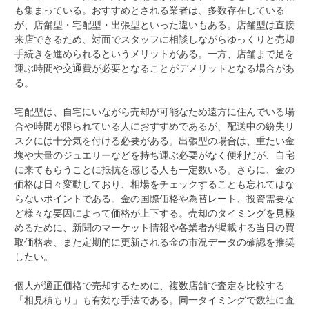
も集まっている。おすすめとされる業者は、多数存在している
が、店舗型・宅配型・出張型といった違いもある。店舗型は直接
来店できるため、対面でスタッフに相談しながらゆっくりと売却
手続きを進められるというメリットがある。一方、店舗まで足を
運ぶ時間や交通費が必要となることがデメリットとなる場合があ
る。
宅配型は、自宅にいながら売却が可能なため遠方に住んでいる場
合や時間が限られている人におすすめであるが、配送中の紛失リ
スクには十分気を付ける必要がある。出張型の場合は、重たい金
塊や大量のジュエリーなどを持ち運ぶ必要がなく便利だが、自宅
に来てもらうことに抵抗を感じる人も一定数いる。さらに、金の
価格は日々変動しており、相場をチェックすることも忘れてはな
らないポイントである。金の国際価格や為替レート、投資需要な
ど様々な要因によって価格が上下する。売却のタイミングを見極
めるために、新聞のマーケット情報や各業者が掲載する当日の買
取価格表、また定期的に更新される金の市況データの確認を推奨
したい。
個人が適正価格で売却するために、複数店舗で査定を比較する
「相見積もり」も有効な手法である。同一タイミングで数社に査