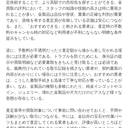
定依頼することで、より高額での売却先を探すことができる。金
買取の評判において、スタッフの知識や技能の高さは特に重視さ
れることが多い。金製品は品位や形状、重量の正確な判別が重要
であり、資格を有する査定員が在籍している店舗は安心につなが
る。また、「おすすめできる」と称される業者は、査定時の手数
料やキャンセル時の対応など利用者が不利にならない明瞭な条件
提示をしている。
逆に、手数料が不透明だったり査定額から後から差し引かれる場
合には注意が必要である。トラブルを防ぐためにも、身分証の提
示や買取明細など必要書類をきちんと受け取ることは必須であ
る。義務付けられている取引記録を残さない業者や、契約書面の
内容がわかりにくい場合には十分に注意したい。おすすめの業者
は、こうした書類手続きも迅速で丁寧な対応が整っていることが
多い。なお、金製品の種類も多岐にわたり、純金インゴットやコ
イン、ジュエリー、壊れた金製品や片方だけのピアスなど様々な
形態が存在している。
査定基準や買取対象について事前に問い合わせておくと、手間や
誤解が少ない取引につながる。中には、金以外の宝石や付属パー
ツもまとめて査定してくれる業者もあり、評価が高いところほど