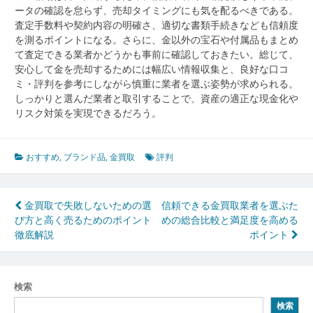
ータの確認を怠らず、売却タイミングにも気を配るべきである。
査定手数料や契約内容の明確さ、適切な書類手続きなども信頼度
を測るポイントになる。さらに、金以外の宝石や付属品もまとめ
て査定できる業者かどうかも事前に確認しておきたい。総じて、
安心して金を売却するためには幅広い情報収集と、良好な口コ
ミ・評判を参考にしながら慎重に業者を選ぶ姿勢が求められる。
しっかりと選んだ業者と取引することで、資産の適正な現金化や
リスク対策を実現できるだろう。
おすすめ
,
ブランド品
,
金買取
評判
投
金買取で失敗しないための選
信頼できる金買取業者を選ぶた
び方と高く売るためのポイント
めの総合比較と満足度を高める
稿
徹底解説
ポイント
ナ
ビ
検索
ゲ
検索