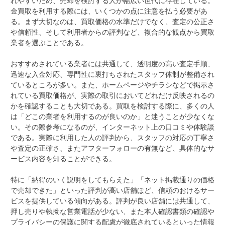
れやすいため、売却を検討する人が幅広い世代に存在している。
金買取を利用する際には、いくつかの点に注意を払う必要があ
る。まず大切なのは、買取価格の水準だけでなく、査定の公正さ
や信頼性、そして利用者からの評判など、複合的な観点から買取
業者を選ぶことである。
おすすめされている業者には共通して、透明度の高い査定手順、
迅速な入金対応、専門性に裏打ちされたスタッフ体制が整備され
ているところが多い。また、ホームページやチラシなどで掲示さ
れている買取価格が、実際の取引においてどれだけ反映されるの
かを確認することも大切である。買取を検討する際に、多くの人
は「どこの業者を利用するのが良いのか」と迷うことが少なくな
い。その際参考になるのが、インターネット上の口コミや体験談
である。実際に利用した人の評判から、スタッフの対応の丁寧さ
や査定の正確さ、またアフターフォローの有無など、具体的なサ
ービス内容を知ることができる。
特に「納得のいく説明をしてもらえた」「ネット掲載通りの価格
で売却できた」といった評判が高い店舗ほど、信頼のおけるサー
ビスを提供している傾向がある。評判が良い店舗には共通して、
押し売りや執拗な営業電話が少ない、また本人確認書類の確認や
プライバシーの保護に関する配慮が徹底されているといった情報